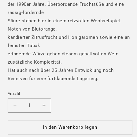
der 1990er Jahre. Überbordende Fruchtsüße und eine
rassig-fordernde
Säure stehen hier in einem reizvollen Wechselspiel.
Noten von Blutorange,
kandierter Zitrusfrucht und Honigaromen sowie eine an
feinsten Tabak
erinnernde Würze geben diesem gehaltvollen Wein
zusätzliche Komplexität.
Hat auch nach über 25 Jahren Entwicklung noch
Reserven für eine fortdauernde Lagerung.
Anzahl
Verringere
Erhöhe
die
die
Menge
Menge
für
für
In den Warenkorb legen
Wiltinger
Wiltinger