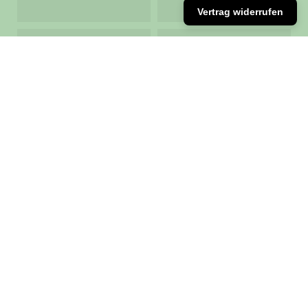
Vertrag widerrufen
Rebsorte
Alkoholgehalt in
Volumenprozent
Riesling
7,0
Fülleinheit in Liter
Literpreis in Euro
0,375
264,00
Allergene
Auszeichnungen
Sulfite