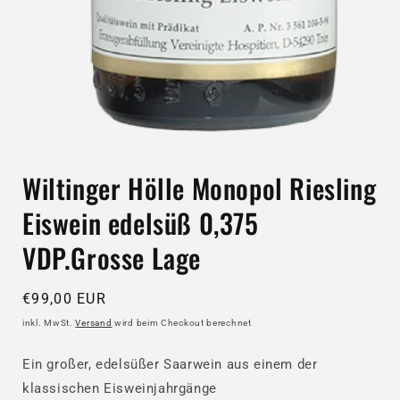
Wiltinger Hölle Monopol Riesling
Eiswein edelsüß 0,375
VDP.Grosse Lage
Normaler
€99,00 EUR
Preis
inkl. MwSt.
Versand
wird beim Checkout berechnet
Ein großer, edelsüßer Saarwein aus einem der
klassischen Eisweinjahrgänge