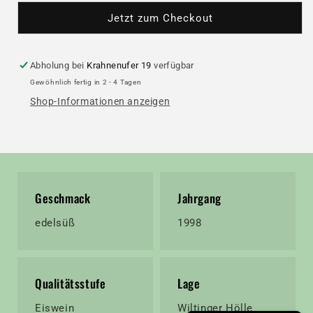
Hölle
Hölle
Jetzt zum Checkout
Monopol
Monopol
Riesling
Riesling
Eiswein
Eiswein
edelsüß
edelsüß
Abholung bei
Krahnenufer 19
verfügbar
0,375
0,375
Gewöhnlich fertig in 2 - 4 Tagen
VDP.Grosse
VDP.Grosse
Shop-Informationen anzeigen
Lage
Lage
Geschmack
Jahrgang
edelsüß
1998
Qualitätsstufe
Lage
Eiswein
Wiltinger Hölle